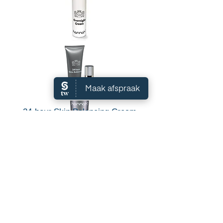
24-hour Skin Balancing Cream
Juvi-Lite
Remodelling Cream