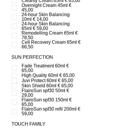
Clearity Cream 65ml € 65,00
Overnight Cream 45ml €
45,00
24-hour Skin Balancing
10ml € 14,00
24-hour Skin Balancing
65ml € 59,00
Remodelling Cream 65ml €
78,50
Cell Recovery Cream 65ml €
66,50
SUN PERFECTION
Fade Treatment 60ml €
65,00
High Quality 60ml € 65,00
Juvi Protect 60ml € 65,00
Skin Shield 60ml € 65,00
FlairoSun spf30 50ml €
29,00
FlairoSun spf30 150ml €
65,00
FlairoSun spf30 refil 200ml €
59,00
TOUCH FAMILY