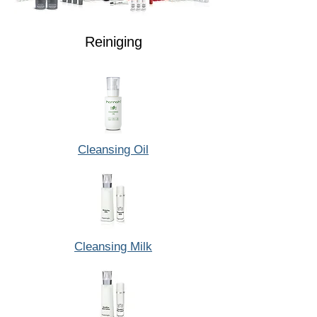
Reiniging
Cleansing Oil
Cleansing Milk