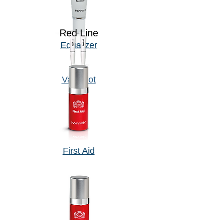
Red Line
Equalizer
Vanispot
First Aid