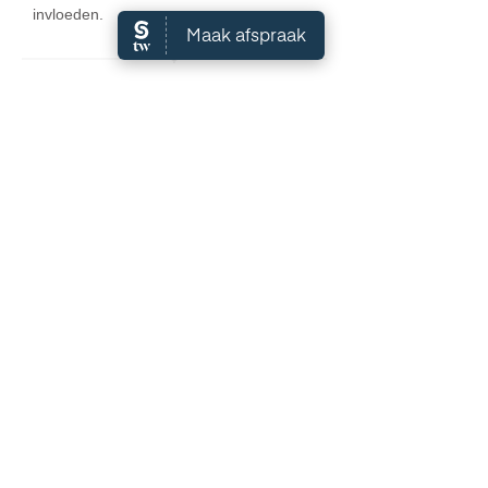
invloeden.
Salon A
mara
Markt 14
4758BM Standdaarbuiten
0165-314420
(ook WhatsApp)
info@salonamara.nl
Algemene Voorwaarden
Openingstijden:
Maandag: 9:00 - 18:00
Dinsdag: 9:00 - 18:00
Woensdag: 9:00 - 18:00
Donderdag: 9:00 - 18:00