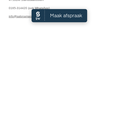
0165-314420
(ook WhatsApp)
info@salonamara.nl
Algemene Voorwaarden
Openingstijden:
Maandag: 9:00 - 18:00
Dinsdag: 9:00 - 18:00
Woensdag: 9:00 - 18:00
Donderdag: 9:00 - 18:00
Vrijdag: 9:00 - 17:00