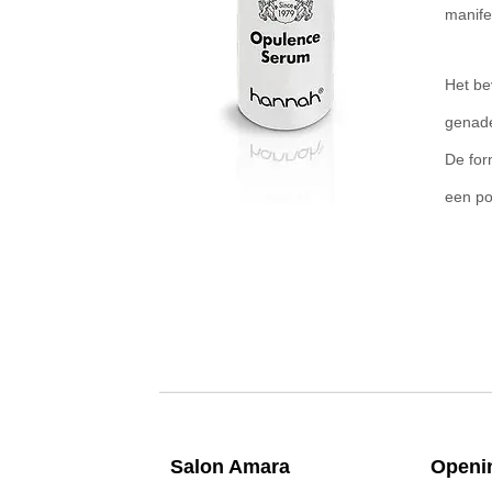
manifes
Het be
genade
De for
een pos
Salon A
mara
Openin