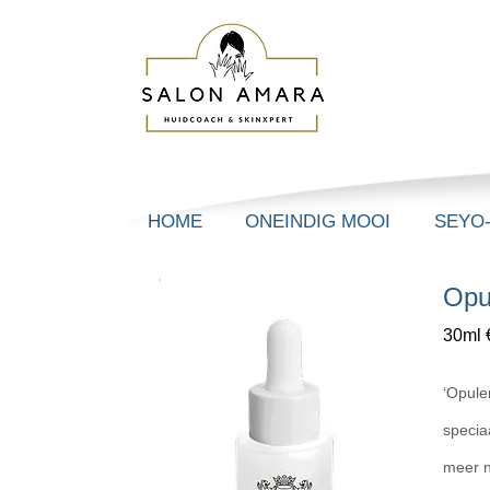
HOME
ONEINDIG MOOI
SEYO
Opu
30ml 
‘Opule
specia
meer n