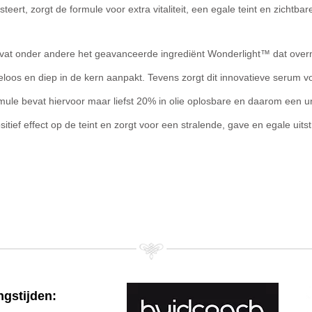
teert, zorgt de formule voor extra vitaliteit, een egale teint en zichtbar
vat onder andere het geavanceerde ingrediënt Wonderlight™ dat overm
loos en diep in de kern aanpakt. Tevens zorgt dit innovatieve serum vo
mule bevat hiervoor maar liefst 20% in olie oplosbare en daarom een un
itief effect op de teint en zorgt voor een stralende, gave en egale uitst
gstijden: