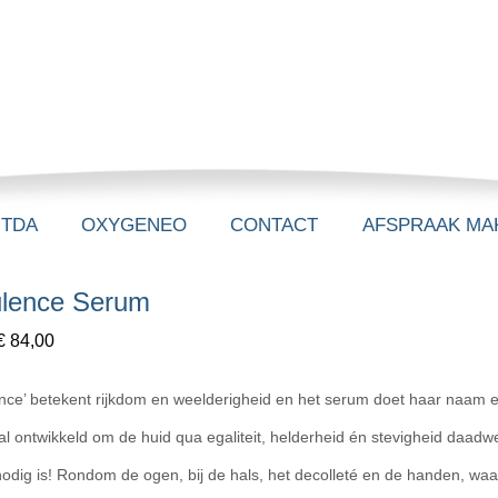
-TDA
OXYGENEO
CONTACT
AFSPRAAK MA
lence Serum
€ 84,00
nce’ betekent rijkdom en weelderigheid en het serum doet haar naam eer 
al ontwikkeld om de huid qua egaliteit, helderheid én stevigheid daadwe
odig is! Rondom de ogen, bij de hals, het decolleté en de handen, waar