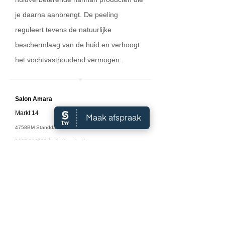
je daarna aanbrengt. De peeling
reguleert tevens de natuurlijke
beschermlaag van de huid en verhoogt
het vochtvasthoudend vermogen.
Salon A
mara
Markt 14
4758BM Standdaarbuiten
0165-314420
(ook WhatsApp)
info@salonamara.nl
Algemene Voorwaarden
Openingstijden: