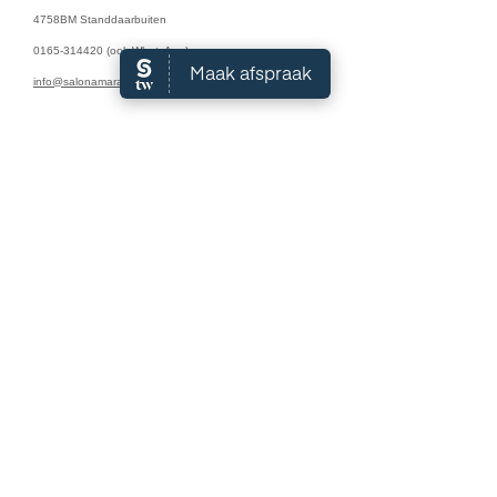
4758BM Standdaarbuiten
0165-314420
(ook WhatsApp)
info@salonamara.nl
Algemene Voorwaarden
Openingstijden:
Maandag: 9:00 - 18:00
Dinsdag: 9:00 - 18:00
Woensdag: 9:00 - 18:00
Donderdag: 9:00 - 18:00
Vrijdag: 9:00 - 17:00