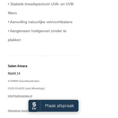
• Stabiele breedspectrum UVA- en UVB-
filters
• Aanvulling natuurlijke vet/vochtbalans
• Aangenaam huidgevoel zonder te
plakken
Salon A
mara
Markt 14
4758BM Standdaarbuiten
0165-314420
(ook WhatsApp)
info@salonamara.nl
Algemene Voorwaarden