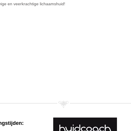
vige en veerkrachtige lichaamshuid!
gstijden: