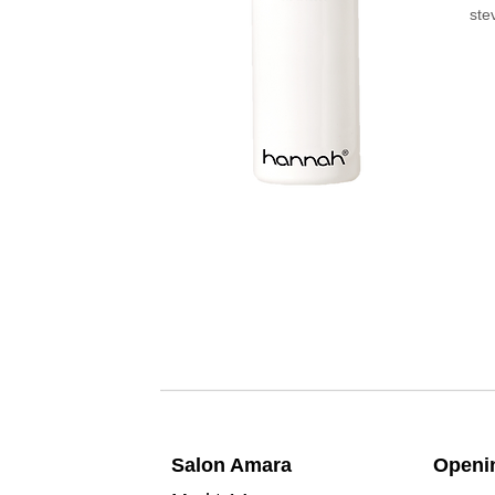
ste
Salon A
mara
Openin