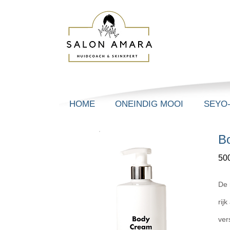
HOME
ONEINDIG MOOI
SEYO
B
50
De 
rij
ver