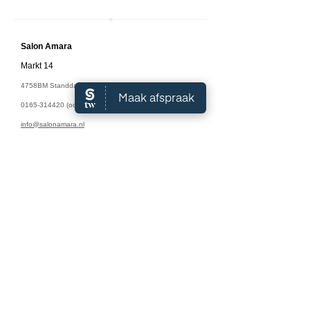
Salon A
mara
Markt 14
4758BM Standdaarbuiten
0165-314420
(ook WhatsApp)
info@salonamara.nl
Algemene Voorwaarden
Openingstijden:
Maandag: 9:00 - 18:00
Dinsdag: 9:00 - 18:00
Woensdag: 9:00 - 18:00
Donderdag: 9:00 - 18:00
Vrijdag: 9:00 - 17:00