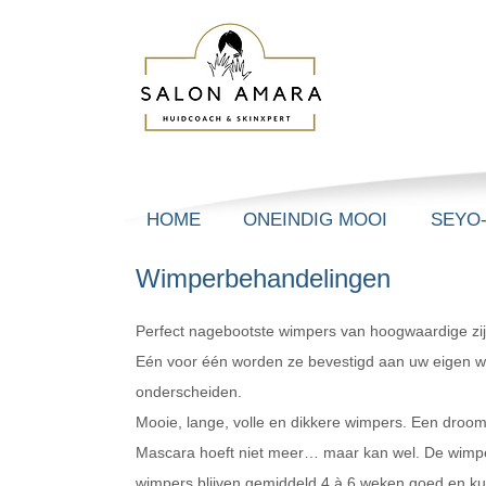
HOME
ONEINDIG MOOI
SEYO
Wimperbehandelingen
Perfect nagebootste wimpers van hoogwaardige zijd
Eén voor één worden ze bevestigd aan uw eigen 
onderscheiden.
Mooie, lange, volle en dikkere wimpers. Een droom 
Mascara hoeft niet meer… maar kan wel. De wimperex
wimpers blijven gemiddeld 4 à 6 weken goed en ku