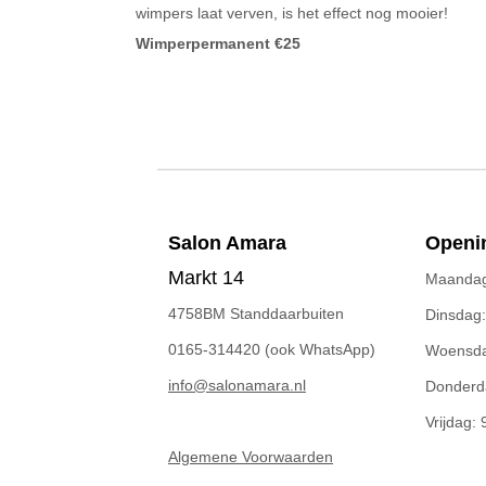
wimpers laat verven, is het effect nog mooier!
Wimperpermanent €25
Salon A
mara
Openin
Markt 14
Maandag:
4758BM Standdaarbuiten
Dinsdag:
0165-314420 (ook WhatsApp)
Woensdag
info@salonamara.nl
Donderda
Vrijdag: 
Algemene Voorwaarden