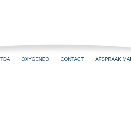
-TDA
OXYGENEO
CONTACT
AFSPRAAK MA
Verrassing
We gaan nog niet verklappen wat het is.
 formulier in zodat ik weet dat jij de speciale Qr-co