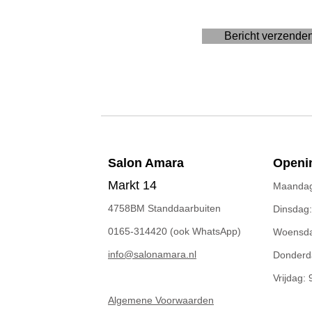
Bericht verzende
Salon A
mara
Openin
Markt 14
Maandag:
4758BM Standdaarbuiten
Dinsdag:
0165-314420 (ook WhatsApp)
Woensdag
info@salonamara.nl
Donderda
Vrijdag: 
Algemene Voorwaarden