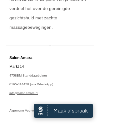
verdeel het over de gereinigde
gezichtshuid met zachte
massagebewegingen.
Salon A
mara
Markt 14
4758BM Standdaarbuiten
0165-314420
(ook WhatsApp)
info@salonamara.nl
Algemene Voorwaarden
Openingstijden:
Maandag: 9:00 - 18:00