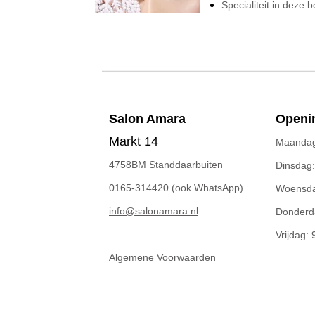
Specialiteit in deze
Salon A
mara
Openin
Markt 14
Maandag:
4758BM Standdaarbuiten
Dinsdag:
0165-314420 (ook WhatsApp)
Woensdag
info@salonamara.nl
Donderda
Vrijdag: 
Algemene Voorwaarden