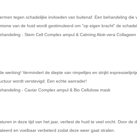
rmen tegen schadelijke invloeden van buitenaf. Een behandeling die ve
me van de huid wordt gestimuleerd om "op eigen kracht" de schadelij
 behandeling - Stem Cell Complex ampul & Calming Aloë-vera Collagee
nde werking! Vermindert de diepte van rimpeltjes en strijkt expressielijn
uctuur wordt verstevigd. Een echte aanrader!
 behandeling - Caviar Complex ampul & Bio Cellulose mask
turen in deze tijd van het jaar, verliest de huid te veel vocht. Door d
rateerd en voelbaar verbeterd zodat deze weer gaat stralen.