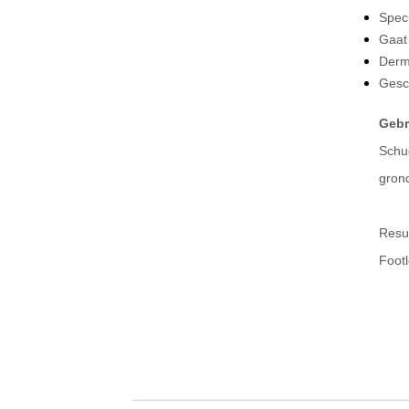
Spec
Gaat 
Derm
Gesc
Gebr
Schu
grond
Resul
Foot