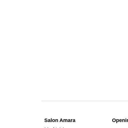
Salon A
mara
Openin