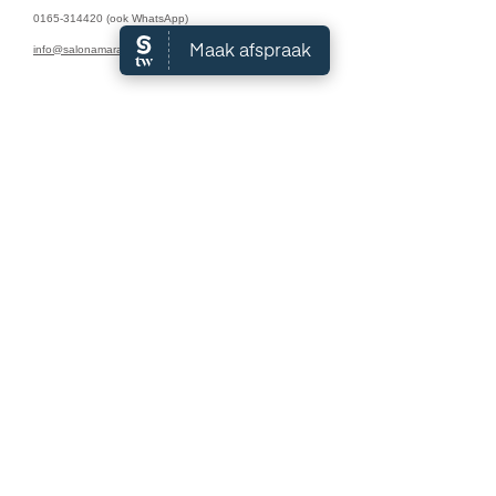
0165-314420
(ook WhatsApp)
info@salonamara.nl
Algemene Voorwaarden
Openingstijden:
Maandag: 9:00 - 18:00
Dinsdag: 9:00 - 18:00
Woensdag: 9:00 - 18:00
Donderdag: 9:00 - 18:00
Vrijdag: 9:00 - 17:00