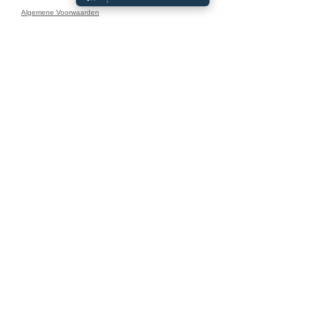
Algemene Voorwaarden
Openingstijden:
Maandag: 9:00 - 18:00
Dinsdag: 9:00 - 18:00
Woensdag: 9:00 - 18:00
Donderdag: 9:00 - 18:00
Vrijdag: 9:00 - 17:00