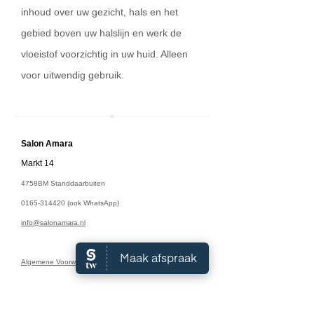
inhoud over uw gezicht, hals en het
gebied boven uw halslijn en werk de
vloeistof voorzichtig in uw huid. Alleen
voor uitwendig gebruik.
Salon A
mara
Markt 14
4758BM Standdaarbuiten
0165-314420
(ook WhatsApp)
info@salonamara.nl
Algemene Voorwaarden
Openingstijden: