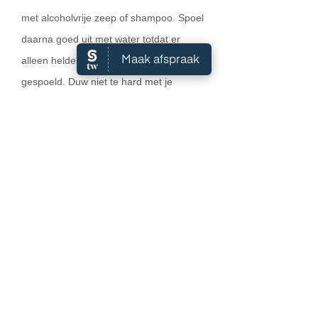
met alcoholvrije zeep of shampoo. Spoel
daarna goed uit met water totdat er
alleen helder water uit de brush wordt
gespoeld. Duw niet te hard met je
kwasten, dit is slecht voor de haren. De
haren kunnen dan uit elkaar gaan staan.
Het is het beste om strijkende
bewegingen te maken tijdens het
reinigen. Gebruik lauwwarm of koud
water. Leg de Powder Brush niet op de
zijkant of met de steel aan de onderkant
om te drogen en zorg ervoor dat het
water niet in contact komt met het hout
van de brush, hierdoor kan de lijm
loslaten.