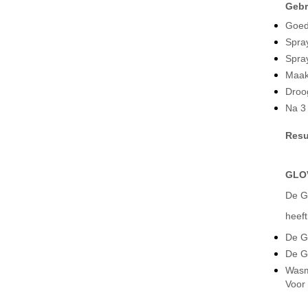
Gebr
Goed
Spra
Spra
Maak
Droo
Na 3 
Resu
GLO
De Gl
heeft
De Gl
De G
Wasm
Voor 