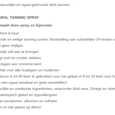
atuurlijke en egaal-gebruinde teint wensen. .
URAL TANNING SPRAY
maakt deze spray zo bijzonder
 hem & haar
de en veilige tanning zonder blootstelling aan schadelijke UV-stralen
 geen drijfgas
lijk zelf aan te brengen
gt snel en zonder vlekken
5 dagen een zomerse teint
ikt voor alle huidtypen en huidtinten
lacon is tot 60 keer te gebruiken voor het gelaat of 8 tot 10 keer voor 
 een egaal resultaat en géén worteleffect
rlijke en voedende ingrediënten, waaronder Aloë vera, Ginkgo en vita
atologisch getest en hypoallergeen
van parabenen, siliconen en sulfaten
 en niet getest op dieren