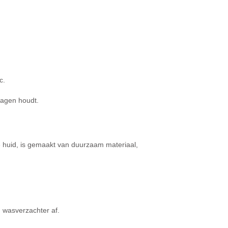
c.
dagen houdt.
de huid, is gemaakt van duurzaam materiaal,
 wasverzachter af.