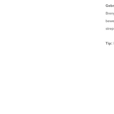
Gebr
Breng
bewe
strep
Tip: