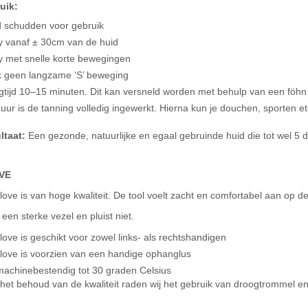
uik:
 schudden voor gebruik
y vanaf ± 30cm van de huid
y met snelle korte bewegingen
 geen langzame ‘S’ beweging
gtijd 10–15 minuten. Dit kan versneld worden met behulp van een föhn
uur is de tanning volledig ingewerkt. Hierna kun je douchen, sporten et
ltaat:
Een gezonde, natuurlijke en egaal gebruinde huid die tot wel 5 
VE
ove is van hoge kwaliteit. De tool voelt zacht en comfortabel aan op 
 een sterke vezel en pluist niet.
ove is geschikt voor zowel links- als rechtshandigen
love is voorzien van een handige ophanglus
achinebestendig tot 30 graden Celsius
het behoud van de kwaliteit raden wij het gebruik van droogtrommel en