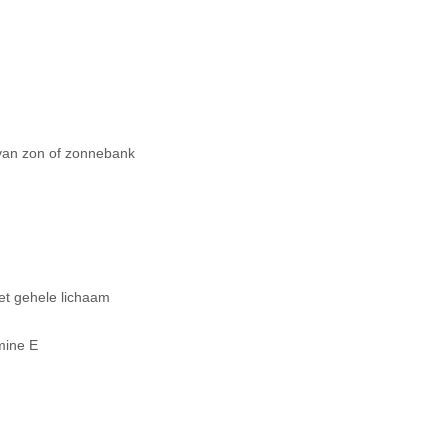
 van zon of zonnebank
het gehele lichaam
mine E