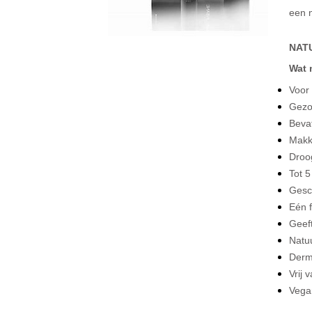
een n
NAT
Wat 
Voor
Gezon
Bevat
Makke
Droo
Tot 
Gesch
Eén f
Geeft
Natuu
Derm
Vrij 
Vegan