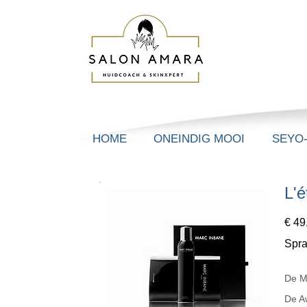
HOME
ONEINDIG MOOI
SEYO
L'é
€ 49
Spra
De M
De A