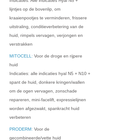
Indicaties: Alle indicaties Hyal N5 +
lijntjes op de bovenlip, om
kraaienpootjes te verminderen, frissere
uitstraling, conditieverbetering van de
huid, rimpels vervagen, verjongen en
verstrakken
MITOCELL:
Voor de droge en rijpere
huid
Indicaties: alle indicaties hyal N5 + N10 +
spant de huid, donkere kringen/wallen
om de ogen vervagen, zonschade
repareren, mini-facelift, expressielijnen
worden afgezwakt, spankracht huid
verbeteren
PRODERM:
Voor de
gecombineerde/vette huid