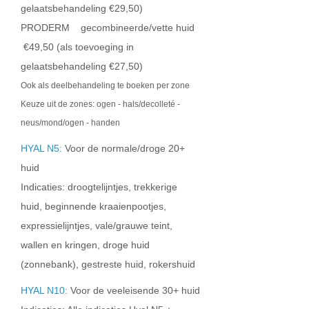
gelaatsbehandeling €29,50)
PRODERM gecombineerde/vette huid
€49,50 (als toevoeging in
gelaatsbehandeling €27,50)
Ook als deelbehandeling te boeken per zone
Keuze uit de zones: ogen - hals/decolleté -
neus/mond/ogen - handen
HYAL N5:
Voor de normale/droge 20+
huid
Indicaties: droogtelijntjes, trekkerige
huid, beginnende kraaienpootjes,
expressielijntjes, vale/grauwe teint,
wallen en kringen, droge huid
(zonnebank), gestreste huid, rokershuid
HYAL N10:
Voor de veeleisende 30+ huid