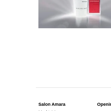
Salon A
mara
Openin