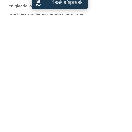
en gladde look, verstevigd de nagel, is
goed bestand tegen dagelijks gebruik en
heeft als grote voordeel dat het veel
langer mooi blijft dan nagellak, zeker 2
tot 4 weken, en teennagels zelfs 6 tot 8
weken!
Salon A
mara
Markt 14
4758BM Standdaarbuiten
0165-314420
(ook WhatsApp)
info@salonamara.nl
Algemene Voorwaarden