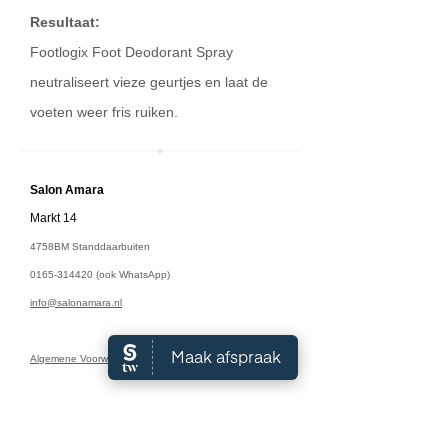
Resultaat:
Footlogix Foot Deodorant Spray
neutraliseert vieze geurtjes en laat de
voeten weer fris ruiken.
Salon A
mara
Markt 14
4758BM Standdaarbuiten
0165-314420
(ook WhatsApp)
info@salonamara.nl
Algemene Voorwaarden
Openingstijden: