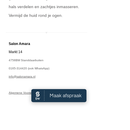
hals verdelen en zachtjes inmasseren.
Vermijd de huid rond je ogen.
Salon A
mara
Markt 14
4758BM Standdaarbuiten
0165-314420
(ook WhatsApp)
info@salonamara.nl
Algemene Voorwaarden
Openingstijden:
Maandag: 9:00 - 18:00
Dinsdag: 9:00 - 18:00