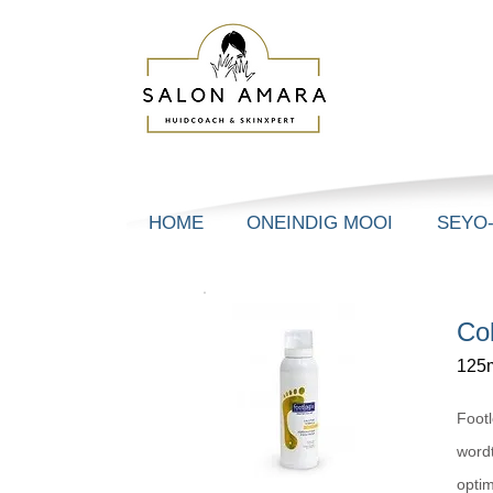
HOME
ONEINDIG MOOI
SEYO
Co
125m
Footl
word
optim