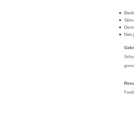
Biedt
Stimu
Derm
Niet 
Gebr
Schu
grond
Resu
Footl