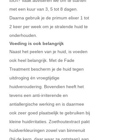
toch? Vaak adviseren we om te starten
met een kuur van 3, 5 tot 8 dagen.
Daarna gebruik je de primum elixer 1 tot
2 keer per week om je stralende huid te
onderhouden.
Voeding is ook belangrijk
Naast het peelen van je huid, is voeden
ook heel belangrijk. Met de Fade
Treatment bescherm je de huid tegen
uitdroging én vroegtijdige
huidveroudering. Bovendien heeft het
tevens een anti-irriterende en
antiallergische werking en is daarmee
ook zeer goed plaatselijk te gebruiken bij
kleine huidirritaties. Zoethoutextract pakt
huidverkleuringen zowel van binnenuit
(bij de kern, daar waar ze ontstaan) aan,