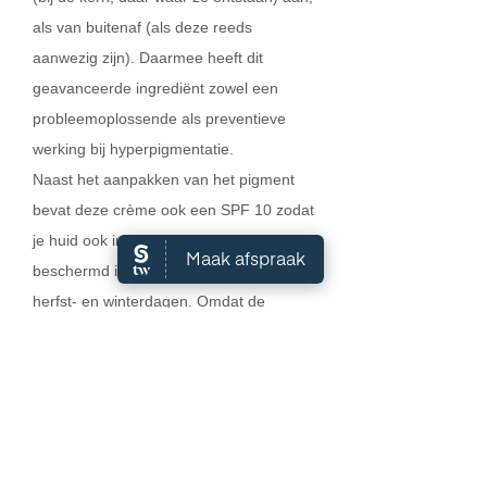
als van buitenaf (als deze reeds
aanwezig zijn). Daarmee heeft dit
geavanceerde ingrediënt zowel een
probleemoplossende als preventieve
werking bij hyperpigmentatie.
Naast het aanpakken van het pigment
bevat deze crème ook een SPF 10 zodat
je huid ook in het najaar overdag
beschermd is tegen de zon op zonnige
herfst- en winterdagen. Omdat de
formule van Fade Treatment ook
intensief voedende en herstellende
macadamianootolie bevat, is dit een
ideale ‘multitasker’ dagcrème voor het
najaar. Je pakt bestaande
pigmentvlekken aan, voorkomt de