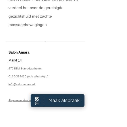
verdeel het over de gereinigde
gezichtshuid met zachte
massagebewegingen.
Salon A
mara
Markt 14
4758BM Standdaarbuiten
0165-314420
(ook WhatsApp)
info@salonamara.nl
Algemene Voorwaarden
Openingstijden:
Maandag: 9:00 - 18:00